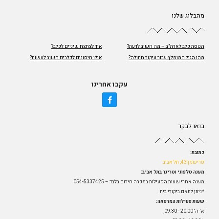
מהבלוג שלנו
הטסת כלב לארה"ב – מה חשוב לדעת?
איך לצחצח שיניים לכלב?
מהו הגיל המומלץ עבור עיקור חתולה?
אילו חיסונים לכלבים חשוב לעשות?
עקבו אחרינו
בואו לבקר
כתובת:
פרישמן 43, תל אביב
מענה טלפוני וטרינר בתל אביב:
מענה אחרי שעות הפעילות במקרה חירום בלבד – 054-5337425
*ניתן לתאם ביקורי בית
שעות פעילות המרפאה:
א'-ה' 20:00–09:30,