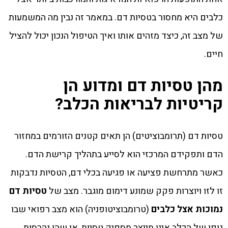
כלבים היא מחסור בטסיות דם. במאמר זה נבין מה המשמעות
של מצב זה, כיצד מזהים אותו ואיך הטיפול הנכון יכול להציל
חיים.
מהן טסיות דם ומדוע הן
קריטיות לבריאות הכלב?
טסיות דם (תרומבוציטים) הן תאים קטנים הזורמים במחזור
הדם ותפקידם המרכזי הוא לסייע בתהליך קרישת הדם.
כאשר מתרחשת פציעה או פגיעה בכלי דם, הטסיות נדבקות
זו לזו ויוצרות פקק שמונע דימום מוגבר. מצב של
טסיות דם
נמוכות אצל כלבים
(טרומבוציטופניה) הוא מצב רפואי שבו
גופו של הכלב אינו מייצר מספיק טסיות, או שהן נהרסות