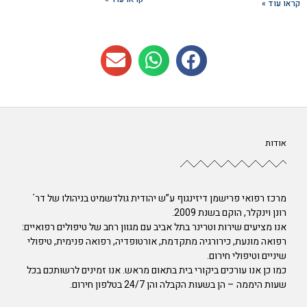
קראו עוד »
אודות
מרכז רפואי פרישמן דיזינגוף ע”ש יהודית גולדשמיט בניהולו של דר´
רונן וינקלר, הוקם בשנת 2009.
אנו מציעים שירות וטרינר בתל אביב עם מגוון רחב של טיפולים רפואיים:
רפואה מונעת, כירורגיה מתקדמת, אורטופדיה, רפואה פנימית, טיפולי
שיניים וטיפולי חירום.
כמו כן אנו עורכים ביקורי בית בתאום מראש. אנו זמינים לרשותכם בכל
שעות היממה – הן בשעות הקבלה והן 24/7 בטלפון חירום.