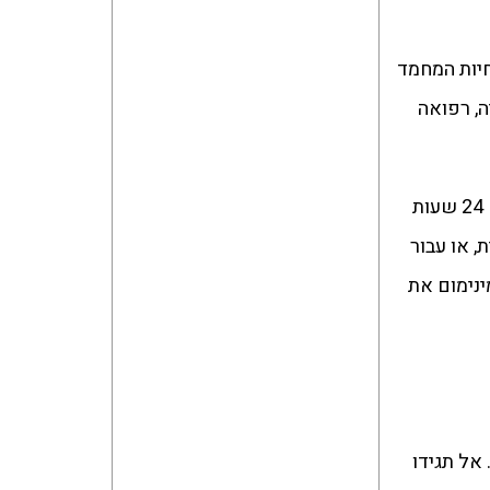
ית מושלמת עבור חיות המחמד
ה, רפואה
אחד היתרונות הגדולים של המרכז הוא ההבנה שחתולים וכלבים לא בוחרים מתי לחלות. לכן, המרכז זמין עבורכם 24 שעות
ת, או עבור
נימום את
אל תגידו