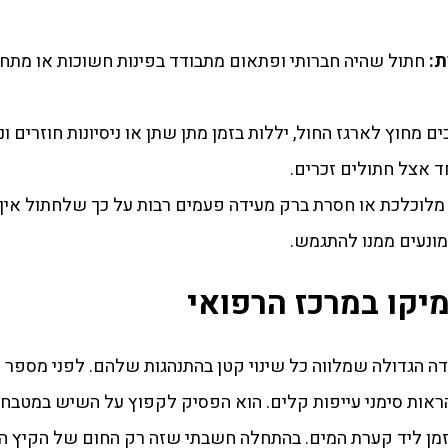
ת:
חתול שהיה חברותי ופתאום מתבודד בפינות חשוכות או מתחת
ם מחוץ לארגז החול, יללות בזמן מתן שתן או ניסיונות חוזרים ו
ד אצל חתולים זכרים.
מלוכלכת או חסרת ברק מעידה פעמים רבות על כך שלחתול אין 
מונעים ממנו להתגמש.
יקו במרכז הרפואי
ה הגדולה שמלווה כל שינוי קטן בהתנהגות שלהם. לפני מספר 
יקו, חתול ג'ינג'י שובב בן 6, החל להראות סימני עייפות קלים. הוא הפסיק לקפוץ על השיש 
 זמן ליד קערת המים. בהתחלה חשבתי שזה רק החום של הקיץ הת