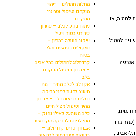
מחלות חתולים – זיהוי
מוקדם וטיפול וטרינרי
 למיטה, או
מתקדם
ניתוח בקע לכלב – פתרון
כירורגי בטוח ויעיל
נשנים להטיל
עיקור חתולה בהריון –
שיקולים רפואיים והליך
בטוח
אנרגיה
קרדיולוג לחתולים בתל אביב
– אבחון וטיפול מתקדם
בלב
אקו לב לכלב מחיר – מה
חשוב לדעת לפני בדיקה
נוזלים בריאות כלב – אבחון
מהיר וטיפול מציל חיים
חודשים,
כלב משתעל כאילו נחנק –
מתי לפנות לבדיקה מקצועית
במטבח (שזה בדרך
אבחון וטרינר קרדיולוג –
ל-אביבי,
בדיקות מתקדמות לבריאות