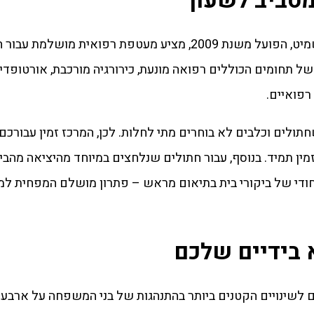
מסביב לשעון
מרכז רפואי פרישמן דיזינגוף ע”ש יהודית גולדשמיט, הפועל משנת 2009, מציע מעטפת רפוא
ל תחומים הכוללים רפואה מונעת, כירורגיה מורכבת, אורטופדי
רפואיים.
ום הזמין תמיד. בנוסף, עבור חתולים שנלחצים במיוחד מהיציאה מהבי
ודי של ביקורי בית בתיאום מראש – פתרון מושלם המפחית למי
 בידיים שלכם
 לשינויים הקטנים ביותר בהתנהגות של בני המשפחה על ארבע. 