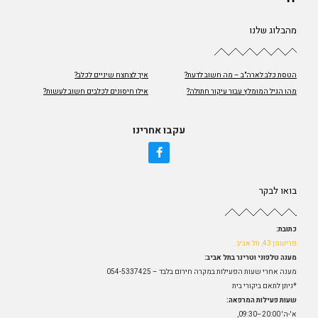
מהבלוג שלנו
הטסת כלב לארה"ב – מה חשוב לדעת?
איך לצחצח שיניים לכלב?
מהו הגיל המומלץ עבור עיקור חתולה?
אילו חיסונים לכלבים חשוב לעשות?
עקבו אחרינו
בואו לבקר
כתובת:
פרישמן 43, תל אביב
מענה טלפוני וטרינר בתל אביב:
מענה אחרי שעות הפעילות במקרה חירום בלבד – 054-5337425
*ניתן לתאם ביקורי בית
שעות פעילות המרפאה:
א'-ה' 20:00–09:30,