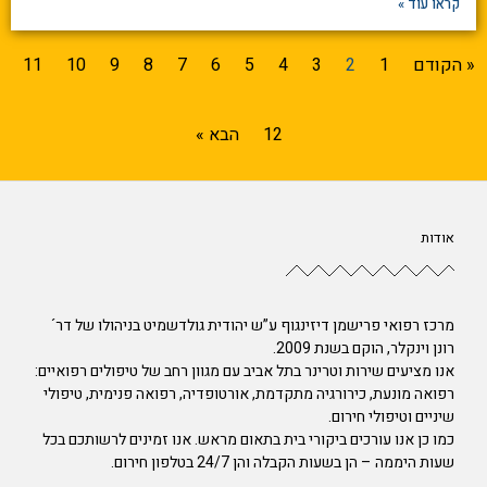
קראו עוד »
« הקודם
1
2
3
4
5
6
7
8
9
10
11
12
הבא »
אודות
מרכז רפואי פרישמן דיזינגוף ע”ש יהודית גולדשמיט בניהולו של דר´
רונן וינקלר, הוקם בשנת 2009.
אנו מציעים שירות וטרינר בתל אביב עם מגוון רחב של טיפולים רפואיים:
רפואה מונעת, כירורגיה מתקדמת, אורטופדיה, רפואה פנימית, טיפולי
שיניים וטיפולי חירום.
כמו כן אנו עורכים ביקורי בית בתאום מראש. אנו זמינים לרשותכם בכל
שעות היממה – הן בשעות הקבלה והן 24/7 בטלפון חירום.