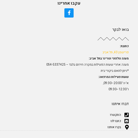
עקבו אחרינו
בואו לבקר
כתובת:
פרישמן 43, תל אביב
מענה טלפוני וטרינר בתל אביב:
מענה אחרי שעות הפעילות במקרה חירום בלבד – 054-5337425
*ניתן לתאם ביקורי בית
שעות פעילות המרפאה:
א'-ה' 20:00–09:30,
ו' 12:30–09:30
דברו איתנו
התקשרו
כתבו לנו
בקרו אותנו