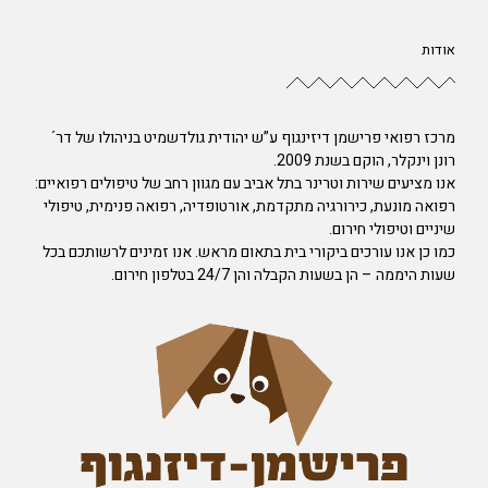
אודות
מרכז רפואי פרישמן דיזינגוף ע”ש יהודית גולדשמיט בניהולו של דר´
רונן וינקלר, הוקם בשנת 2009.
אנו מציעים שירות וטרינר בתל אביב עם מגוון רחב של טיפולים רפואיים:
רפואה מונעת, כירורגיה מתקדמת, אורטופדיה, רפואה פנימית, טיפולי
שיניים וטיפולי חירום.
כמו כן אנו עורכים ביקורי בית בתאום מראש. אנו זמינים לרשותכם בכל
שעות היממה – הן בשעות הקבלה והן 24/7 בטלפון חירום.