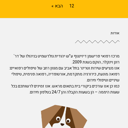
12
הבא »
אודות
מרכז רפואי פרישמן דיזינגוף ע”ש יהודית גולדשמיט בניהולו של דר´
רונן וינקלר, הוקם בשנת 2009.
אנו מציעים שירות וטרינר בתל אביב עם מגוון רחב של טיפולים רפואיים:
רפואה מונעת, כירורגיה מתקדמת, אורטופדיה, רפואה פנימית, טיפולי
שיניים וטיפולי חירום.
כמו כן אנו עורכים ביקורי בית בתאום מראש. אנו זמינים לרשותכם בכל
שעות היממה – הן בשעות הקבלה והן 24/7 בטלפון חירום.