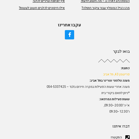
הטסת כלב לארה"ב – מה חשוב לדעת?
איך לצחצח שיניים לכלב?
מהו הגיל המומלץ עבור עיקור חתולה?
אילו חיסונים לכלבים חשוב לעשות?
עקבו אחרינו
בואו לבקר
כתובת:
פרישמן 43, תל אביב
מענה טלפוני וטרינר בתל אביב:
מענה אחרי שעות הפעילות במקרה חירום בלבד – 054-5337425
*ניתן לתאם ביקורי בית
שעות פעילות המרפאה:
א'-ה' 20:00–09:30,
ו' 12:30–09:30
דברו איתנו
התקשרו